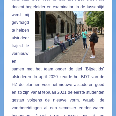
docent begeleider en examinator.
In de tussentijd
werd mij
gevraagd
te helpen
afstudeer
traject te
vernieuw
en
samen met het team onder de titel “Bij
de
tijds”
afstuderen. In april 2020 keurde het BDT van de
HZ de plannen voor het nieuwe afstuderen goed
en zo zijn vanaf februari 2021 de eerste studenten
gestart volgens de nieuwe vorm, waarbij de
voorbereidingen al een semester eerder waren
begonnen. Naast deze klussen ben ik nu