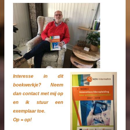
Interesse in dit
boekwerkje? Neem
dan contact met mij op
en ik stuur een
exemplaar toe.
Op = op!