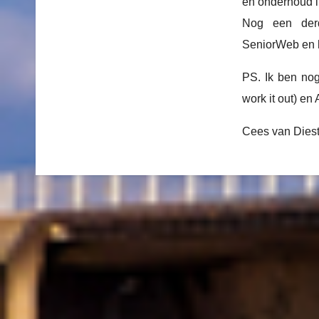
en onderhoud i
Nog een derd
SeniorWeb en he
PS. Ik ben no
work it out) en
Cees van Dies