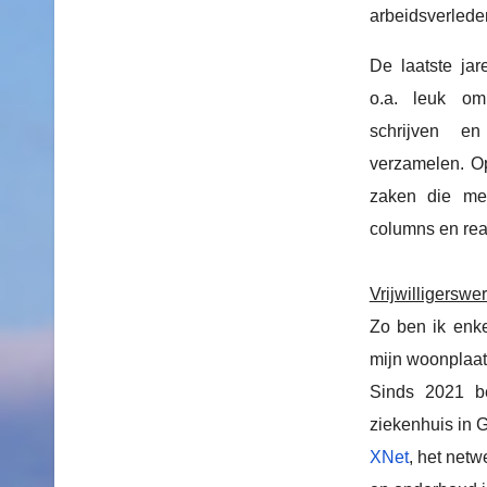
arbeidsverled
De laatste jar
o.a. leuk o
schrijven e
verzamelen. Op
zaken die me
columns en rea
Vrijwilligerswe
Zo ben ik enk
mijn woonplaa
Sinds 2021 b
ziekenhuis in 
XNet
, het net