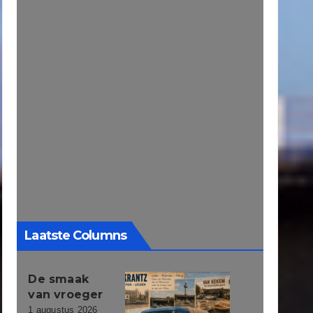
Laatste Columns
De smaak
van vroeger
1 augustus 2026