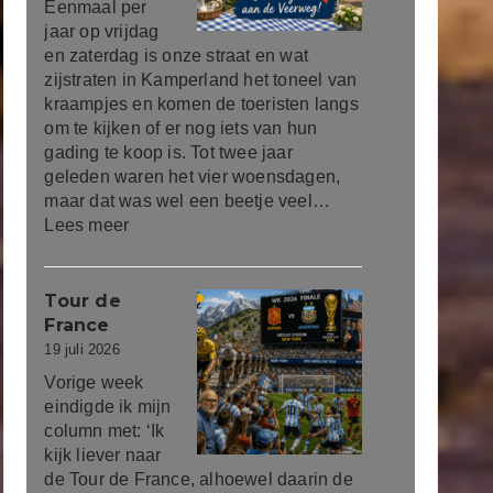
Eenmaal per
jaar op vrijdag
en zaterdag is onze straat en wat
zijstraten in Kamperland het toneel van
kraampjes en komen de toeristen langs
om te kijken of er nog iets van hun
gading te koop is. Tot twee jaar
geleden waren het vier woensdagen,
maar dat was wel een beetje veel…
Lees meer
Tour de
France
19 juli 2026
Vorige week
eindigde ik mijn
column met: ‘Ik
kijk liever naar
de Tour de France, alhoewel daarin de