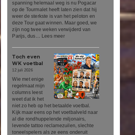
spanning helemaal weg is nu Pogacar
op de Tourmalet heeft laten zien dat hij
weer de sterkste is van het peloton en
deze Tour gaat winnen. Maar goed, we
zijn nog twee weken verwijderd van
Parijs, dus…
Lees meer
Toch even
WK voetbal
12 juli 2026
Wie met enige
regelmaat mijn
columns leest
weet dat ik het
niet zo heb op het betaalde voetbal.
Kijk maar eens op het voetbalveld naar
al die rondhuppelende miljonairs,
levende tattoo reclamezuilen, slechte
toneelspelers als ze eens onderuit