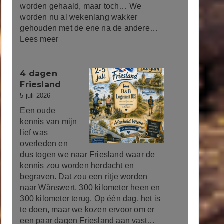
worden gehaald, maar toch… We
worden nu al wekenlang wakker
gehouden met de ene na de andere…
Lees meer
4 dagen
Friesland
5 juli 2026
Een oude
kennis van mijn
lief was
overleden en
dus togen we naar Friesland waar de
kennis zou worden herdacht en
begraven. Dat zou een ritje worden
naar Wânswert, 300 kilometer heen en
300 kilometer terug. Op één dag, het is
te doen, maar we kozen ervoor om er
een paar dagen Friesland aan vast…