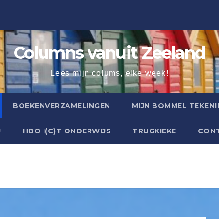
Columns vanuit Zeeland
Lees mijn colums, elke week!
BOEKENVERZAMELINGEN
MIJN BOMMEL TEKENI
J
HBO I(C)T ONDERWIJS
TRUGKIEKE
CON