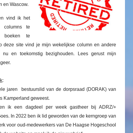
en en Wascow.
en vind ik het
m columns te
n boeken te
 deze site vind je mijn wekelijkse column en andere
 nu en toekomstig bezighouden. Lees gerust mijn
geer.
rk
:
ele jaren bestuurslid van de dorpsraad (DORAK) van
ts Kamperland geweest.
en ik een dagdeel per week gastheer bij ADRZ/+
Goes. In 2022 ben ik lid geworden van de kerngroep van
werk voor oud-medewerkers van De Haagse Hogeschool