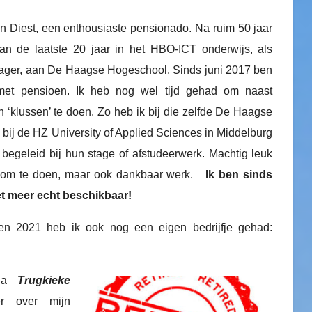
n Diest, een enthousiaste pensionado. Na ruim 50 jaar
an de laatste 20 jaar in het HBO-ICT onderwijs, als
ager, aan De Haagse Hogeschool. Sinds juni 2017 ben
met pensioen. Ik heb nog wel tijd gehad om naast
n ‘klussen’ te doen. Zo heb ik bij die zelfde De Haagse
bij de HZ University of Applied Sciences in Middelburg
 begeleid bij hun stage of afstudeerwerk. Machtig leuk
t om te doen, maar ook dankbaar werk.
Ik ben sinds
et meer echt beschikbaar!
n 2021 heb ik ook nog een eigen bedrijfje gehad:
ina
Trugkieke
r over mijn