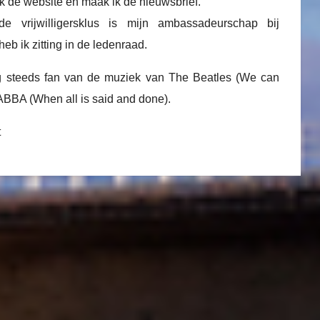
k de website en maak ik de nieuwsbrief.
e vrijwilligersklus is mijn ambassadeurschap bij
b ik zitting in de ledenraad.
g steeds fan van de muziek van The Beatles (We can
 ABBA (When all is said and done).
t