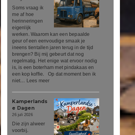
Soms vraag ik
me af hoe
herinneringen
eigenlijk
werken. Waarom kan een bepaalde
geur of een eenvoudige smaak je
ineens tientallen jaren terug in de tijd
brengen? Bij mij gebeurt dat nog
regelmatig. Het enige wat ervoor nodig
is, is een boterham met pindakaas en
een kop koffie. Op dat moment ben ik
niet…
Lees meer
Kamperlands
e Dagen
26 juli 2026
Die zijn alweer
voorbij.