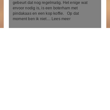
gebeurt dat nog regelmatig. Het enige wat
ervoor nodig is, is een boterham met
pindakaas en een kop koffie. Op dat
moment ben ik niet…
Lees meer
Kamperlandse
Dagen
26 juli 2026
Die zijn alweer
voorbij. Eenmaal
per jaar op vrijdag
en zaterdag is onze
straat en wat zijstraten in Kamperland het
toneel van kraampjes en komen de
toeristen langs om te kijken of er nog iets
van hun gading te koop is. Tot twee jaar
geleden waren het vier woensdagen, maar
dat was wel een beetje veel…
Lees meer