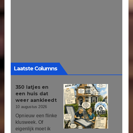
Laatste Columns
350 latjes en
een huis dat
weer aankleedt
10 augustus 2026
Opnieuw een flinke
klusweek. Of
eigenlijk moet ik