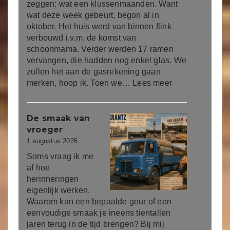
zeggen: wat een klussenmaanden. Want
wat deze week gebeurt, begon al in
oktober. Het huis werd van binnen flink
verbouwd i.v.m. de komst van
schoonmama. Verder werden 17 ramen
vervangen, die hadden nog enkel glas. We
zullen het aan de gasrekening gaan
merken, hoop ik. Toen we…
Lees meer
De smaak van
vroeger
1 augustus 2026
Soms vraag ik me
af hoe
herinneringen
eigenlijk werken.
Waarom kan een bepaalde geur of een
eenvoudige smaak je ineens tientallen
jaren terug in de tijd brengen? Bij mij