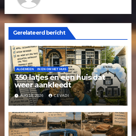
Gerelateerd bericht
ALGEMEEN
IN EN OM HET HUIS
350 latjes en een huis dat
weer aankleedt
AUG 10, 2026
CEVADI