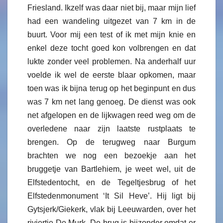
Friesland. Ikzelf was daar niet bij, maar mijn lief
had een wandeling uitgezet van 7 km in de
buurt. Voor mij een test of ik met mijn knie en
enkel deze tocht goed kon volbrengen en dat
lukte zonder veel problemen. Na anderhalf uur
voelde ik wel de eerste blaar opkomen, maar
toen was ik bijna terug op het beginpunt en dus
was 7 km net lang genoeg. De dienst was ook
net afgelopen en de lijkwagen reed weg om de
overledene naar zijn laatste rustplaats te
brengen. Op de terugweg naar Burgum
brachten we nog een bezoekje aan het
bruggetje van Bartlehiem, je weet wel, uit de
Elfstedentocht, en de Tegeltjesbrug of het
Elfstedenmonument ‘It Sil Heve’. Hij ligt bij
Gytsjerk/Giekerk, vlak bij Leeuwarden, over het
riviertje De Murk. De brug is bijzonder omdat er