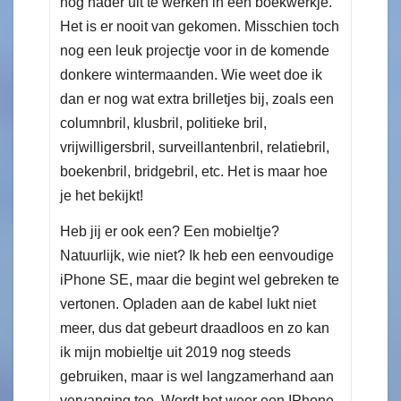
nog nader uit te werken in een boekwerkje.
Het is er nooit van gekomen. Misschien toch
nog een leuk projectje voor in de komende
donkere wintermaanden. Wie weet doe ik
dan er nog wat extra brilletjes bij, zoals een
columnbril, klusbril, politieke bril,
vrijwilligersbril, surveillantenbril, relatiebril,
boekenbril, bridgebril, etc. Het is maar hoe
je het bekijkt!
Heb jij er ook een? Een mobieltje?
Natuurlijk, wie niet? Ik heb een eenvoudige
iPhone SE, maar die begint wel gebreken te
vertonen. Opladen aan de kabel lukt niet
meer, dus dat gebeurt draadloos en zo kan
ik mijn mobieltje uit 2019 nog steeds
gebruiken, maar is wel langzamerhand aan
vervanging toe. Wordt het weer een IPhone