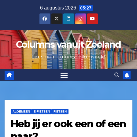
6 augustus 2026
05:27
Columns vanuit Zeeland
Lees mijn colums, elke week!
ALGEMEEN
E-FIETSEN
FIETSEN
Heb jij er ook een of een
paar?