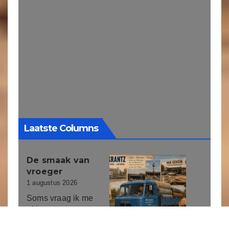
Laatste Columns
De smaak van
vroeger
1 augustus 2026
Soms vraag ik me
af hoe
herinneringen