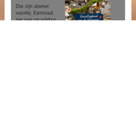
Die zijn alweer
voorbij. Eenmaal
per jaar op vrijdag
en zaterdag is onze
straat en wat zijstraten in Kamperland het
toneel van kraampjes en komen de
toeristen langs om te kijken of er nog iets
van hun gading te koop is. Tot twee jaar
geleden waren het vier woensdagen, maar
dat was wel een beetje veel…
Lees meer
Tour de France
19 juli 2026
Vorige week
eindigde ik mijn
column met: ‘Ik kijk
liever naar de Tour
de France,