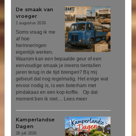
De smaak van
vroeger
1 augustus 2026
Soms vraag ik me
af hoe
herinneringen
eigenlijk werken.
Waarom kan een bepaalde geur of een
eenvoudige smaak je ineens tientallen
jaren terug in de tijd brengen? Bij mij
gebeurt dat nog regelmatig. Het enige wat
ervoor nodig is, is een boterham met
pindakaas en een kop koffie. Op dat
moment ben ik niet…
Lees meer
Kamperlandse
Dagen
26 juli 2026