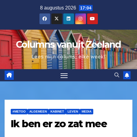
8 augustus 2026
17:04
Columns vanuit Zeeland
Lees mijn colums, elke week!
#METOO
ALGEMEEN
KABINET
LEVEN
MEDIA
Ik ben er zo zat mee