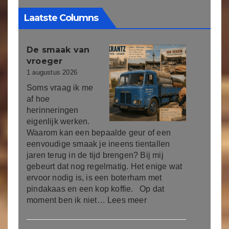
Laatste Columns
De smaak van
vroeger
1 augustus 2026
Soms vraag ik me
af hoe
herinneringen
eigenlijk werken.
Waarom kan een bepaalde geur of een
eenvoudige smaak je ineens tientallen
jaren terug in de tijd brengen? Bij mij
gebeurt dat nog regelmatig. Het enige wat
ervoor nodig is, is een boterham met
pindakaas en een kop koffie. Op dat
moment ben ik niet…
Lees meer