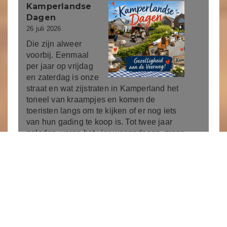
Kamperlandse
Dagen
26 juli 2026
Die zijn alweer
voorbij. Eenmaal
per jaar op vrijdag
en zaterdag is onze
straat en wat zijstraten in Kamperland het
toneel van kraampjes en komen de
toeristen langs om te kijken of er nog iets
van hun gading te koop is. Tot twee jaar
geleden waren het vier woensdagen, maar
dat was wel een beetje veel…
Lees meer
Tour de France
19 juli 2026
Vorige week
eindigde ik mijn