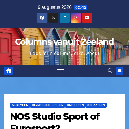
6 augustus 2026
02:45
Columns vanuit Zeeland
Lees mijn colums, elke week!
ALGEMEEN
OLYMPISCHE SPELEN
OMROEPEN
SCHAATSEN
NOS Studio Sport of
Eurosport?