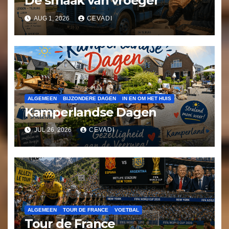
De smaak van vroeger
AUG 1, 2026
CEVADI
ALGEMEEN
BIJZONDERE DAGEN
IN EN OM HET HUIS
Kamperlandse Dagen
JUL 26, 2026
CEVADI
ALGEMEEN
TOUR DE FRANCE
VOETBAL
Tour de France