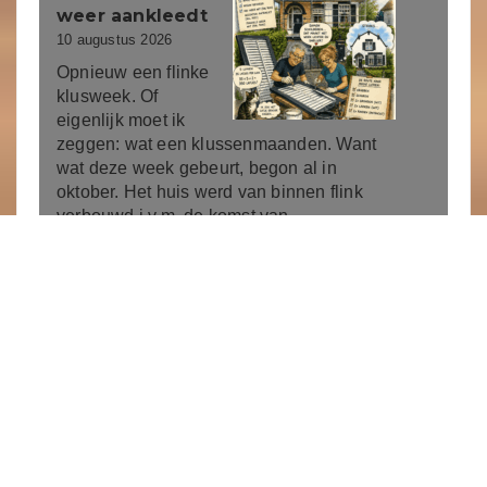
weer aankleedt
10 augustus 2026
Opnieuw een flinke
klusweek. Of
eigenlijk moet ik
zeggen: wat een klussenmaanden. Want
wat deze week gebeurt, begon al in
oktober. Het huis werd van binnen flink
verbouwd i.v.m. de komst van
schoonmama. Verder werden 17 ramen
vervangen, die hadden nog enkel glas. We
zullen het aan de gasrekening gaan
merken, hoop ik. Toen we…
Lees meer
De smaak van
vroeger
1 augustus 2026
Soms vraag ik me