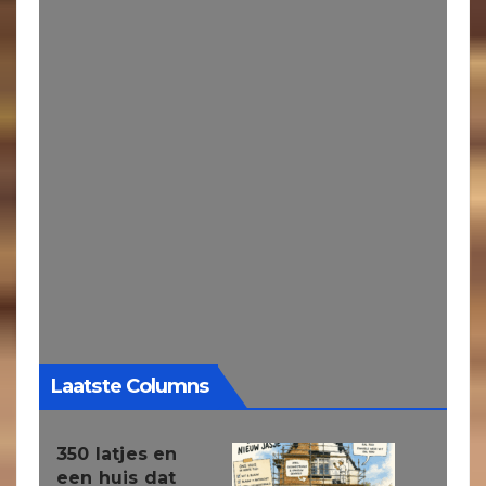
Laatste Columns
350 latjes en
een huis dat