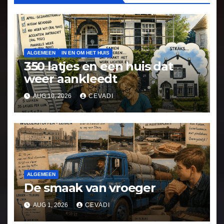
ALGEMEEN
IN EN OM HET HUIS
350 latjes en een huis dat
weer aankleedt
AUG 10, 2026
CEVADI
ALGEMEEN
De smaak van vroeger
AUG 1, 2026
CEVADI