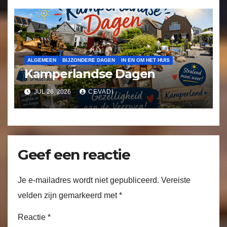
ALGEMEEN
BIJZONDERE DAGEN
IN EN OM HET HUIS
Kamperlandse Dagen
JUL 26, 2026
CEVADI
Geef een reactie
Je e-mailadres wordt niet gepubliceerd.
Vereiste
velden zijn gemarkeerd met
*
Reactie
*