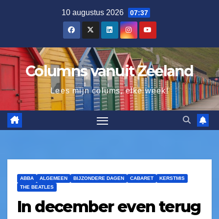
10 augustus 2026
07:37
Columns vanuit Zeeland
Lees mijn colums, elke week!
ABBA
ALGEMEEN
BIJZONDERE DAGEN
CABARET
KERSTMIS
THE BEATLES
In december even terug