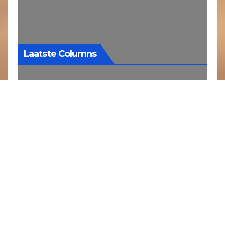
Laatste Columns
De smaak van
vroeger
1 augustus 2026
Soms vraag ik me
af hoe
herinneringen
eigenlijk werken.
Waarom kan een bepaalde geur of een
eenvoudige smaak je ineens tientallen
jaren terug in de tijd brengen? Bij mij
gebeurt dat nog regelmatig. Het enige wat
ervoor nodig is, is een boterham met
pindakaas en een kop koffie. Op dat