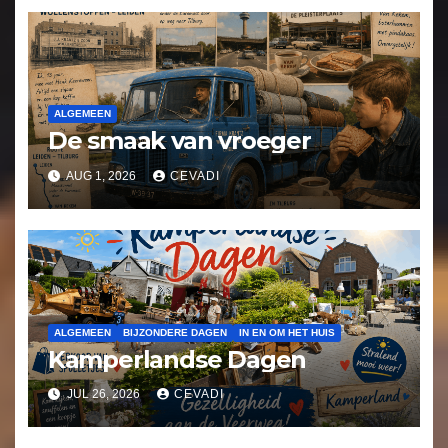
ALGEMEEN
De smaak van vroeger
AUG 1, 2026
CEVADI
ALGEMEEN
BIJZONDERE DAGEN
IN EN OM HET HUIS
Kamperlandse Dagen
JUL 26, 2026
CEVADI