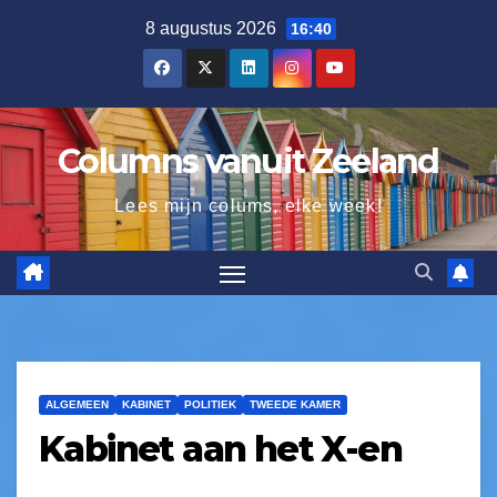
8 augustus 2026
16:40
Columns vanuit Zeeland
Lees mijn colums, elke week!
ALGEMEEN
KABINET
POLITIEK
TWEEDE KAMER
Kabinet aan het X-en