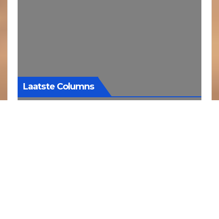
Laatste Columns
De smaak van
vroeger
1 augustus 2026
Soms vraag ik me
af hoe
herinneringen
eigenlijk werken.
Waarom kan een bepaalde geur of een
eenvoudige smaak je ineens tientallen
jaren terug in de tijd brengen? Bij mij