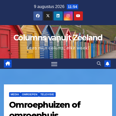
9 augustus 2026
11:54
Columns vanuit Zeeland
Lees mijn colums, elke week!
MEDIA
OMROEPEN
TELEVISIE
Omroephuizen of
omroephuis