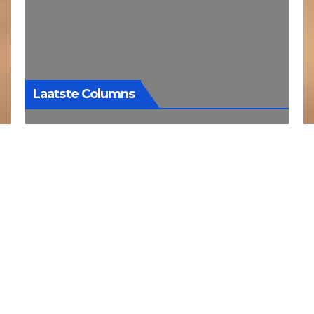
Laatste Columns
De smaak van
vroeger
1 augustus 2026
Soms vraag ik me
af hoe
herinneringen
eigenlijk werken.
Waarom kan een bepaalde geur of een
eenvoudige smaak je ineens tientallen
jaren terug in de tijd brengen? Bij mij
gebeurt dat nog regelmatig. Het enige wat
ervoor nodig is, is een boterham met