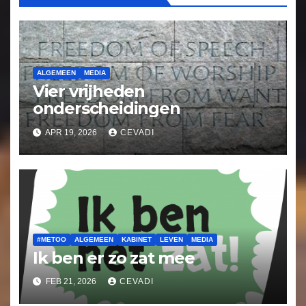
ALGEMEEN
MEDIA
Vier vrijheden
onderscheidingen
APR 19, 2026
CEVADI
#METOO
ALGEMEEN
KABINET
LEVEN
MEDIA
Ik ben er zo zat mee
FEB 21, 2026
CEVADI