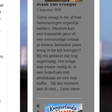
maak van vroeger
et
1 augustus 2026
e
Soms vraag ik me af hoe
r
herinneringen eigenlijk
werken. Waarom kan
r
een bepaalde geur of
een eenvoudige smaak
je ineens tientallen jaren
terug in de tijd brengen?
Bij mij gebeurt dat nog
am,
regelmatig. Het enige
wat ervoor nodig is, is
een boterham met
pindakaas en een kop
koffie. Op dat moment
ben ik niet…
Lees meer
t
K
a