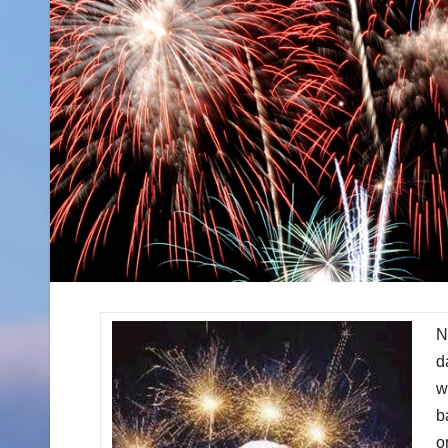
N
d
w
b
o