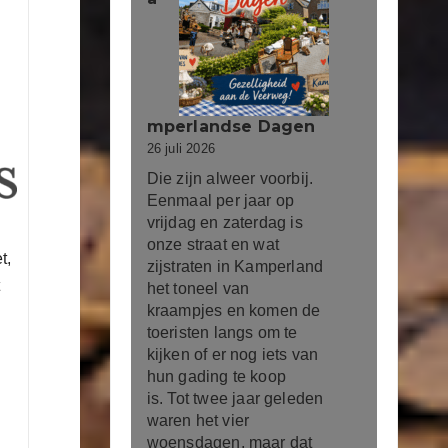
mperlandse Dagen
26 juli 2026
Die zijn alweer voorbij.
Eenmaal per jaar op
vrijdag en zaterdag is
onze straat en wat
t,
zijstraten in Kamperland
t
het toneel van
kraampjes en komen de
toeristen langs om te
kijken of er nog iets van
hun gading te koop
is. Tot twee jaar geleden
waren het vier
woensdagen, maar dat