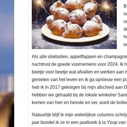
B
i
o
d
h
w
Als alle oliebollen, appelflappen en champagne
nachtrust de goede voornemens voor 2024. Ik heb
beetje voor beetje wat afvallen en werken aan m
genieten van het leven en ik ga opnieuw een p
heb ik in 2017 gekregen bij mijn afscheid aan 
hebben we gehaald bij de lokale winkelier San
komen van hier en heinde en ver, want de bollen
Natuurlijk blijf ik mijn wekelijkse columns schr
jaar bundel ik ze in een jaarboek à la Youp va