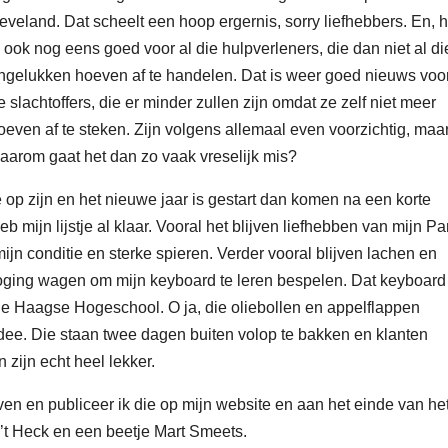
eveland. Dat scheelt een hoop ergernis, sorry liefhebbers. En, h
s ook nog eens goed voor al die hulpverleners, die dan niet al di
ngelukken hoeven af te handelen. Dat is weer goed nieuws voo
e slachtoffers, die er minder zullen zijn omdat ze zelf niet meer
oeven af te steken. Zijn volgens allemaal even voorzichtig, maa
aarom gaat het dan zo vaak vreselijk mis?
 op zijn en het nieuwe jaar is gestart dan komen na een korte
 mijn lijstje al klaar. Vooral het blijven liefhebben van mijn P
ijn conditie en sterke spieren. Verder vooral blijven lachen en
oging wagen om mijn keyboard te leren bespelen. Dat keyboard
De Haagse Hogeschool. O ja, die oliebollen en appelflappen
dee. Die staan twee dagen buiten volop te bakken en klanten
 zijn echt heel lekker.
ijven en publiceer ik die op mijn website en aan het einde van he
n ’t Heck en een beetje Mart Smeets.