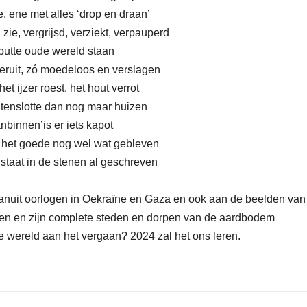
e, ene met alles ‘drop en draan’
 zie, vergrijsd, verziekt, verpauperd
eputte oude wereld staan
eruit, zó moedeloos en verslagen
et ijzer roest, het hout verrot
n tenslotte dan nog maar huizen
anbinnen’is er iets kapot
n het goede nog wel wat gebleven
 staat in de stenen al geschreven
 vanuit oorlogen in Oekraïne en Gaza en ook aan de beelden van
den en zijn complete steden en dorpen van de aardbodem
e wereld aan het vergaan? 2024 zal het ons leren.