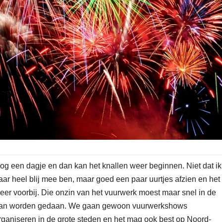
og een dagje en dan kan het knallen weer beginnen. Niet dat ik
aar heel blij mee ben, maar goed een paar uurtjes afzien en het 
eer voorbij. Die onzin van het vuurwerk moest maar snel in de
an worden gedaan. We gaan gewoon vuurwerkshows
rganiseren in de grote steden en het mag ook best op Noord-