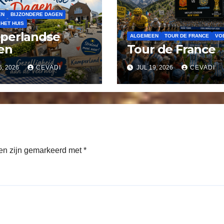
EN
BIJZONDERE DAGEN
 HET HUIS
perlandse
ALGEMEEN
TOUR DE FRANCE
VO
en
Tour de France
6, 2026
CEVADI
JUL 19, 2026
CEVADI
den zijn gemarkeerd met
*