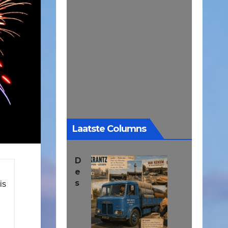
Laatste Columns
D
e
s
is