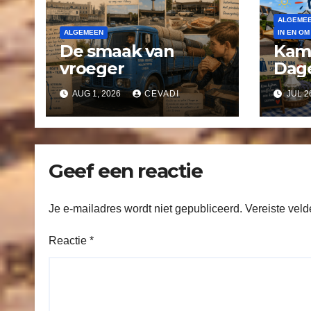
ALGEME
ALGEMEEN
IN EN OM
De smaak van
Kam
vroeger
Dag
AUG 1, 2026
CEVADI
JUL 2
Geef een reactie
Je e-mailadres wordt niet gepubliceerd.
Vereiste vel
Reactie
*