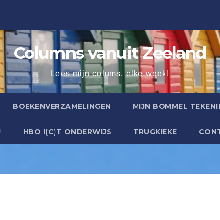
Columns vanuit Zeeland
Lees mijn colums, elke week!
BOEKENVERZAMELINGEN
MIJN BOMMEL TEKENI
J
HBO I(C)T ONDERWIJS
TRUGKIEKE
CON