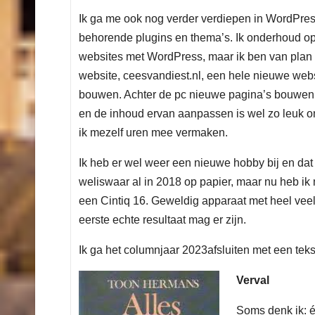
Ik ga me ook nog verder verdiepen in WordPres
behorende plugins en thema’s. Ik onderhoud op
websites met WordPress, maar ik ben van plan 
website, ceesvandiest.nl, een hele nieuwe webs
bouwen. Achter de pc nieuwe pagina’s bouwen
en de inhoud ervan aanpassen is wel zo leuk o
ik mezelf uren mee vermaken.
Ik heb er wel weer een nieuwe hobby bij en dat
weliswaar al in 2018 op papier, maar nu heb ik
een Cintiq 16. Geweldig apparaat met heel ve
eerste echte resultaat mag er zijn.
Ik ga het columnjaar 2023afsluiten met een tek
Verval
Soms denk ik: é