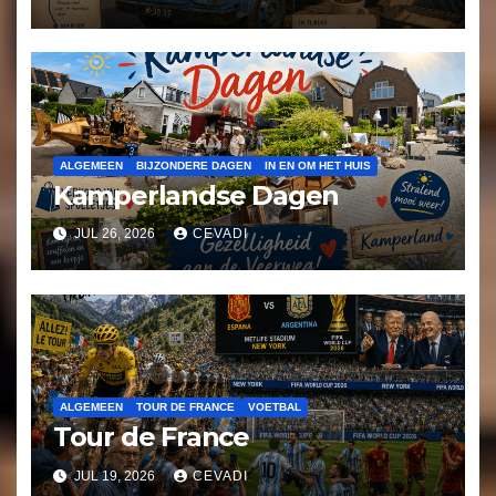
ALGEMEEN
BIJZONDERE DAGEN
IN EN OM HET HUIS
Kamperlandse Dagen
JUL 26, 2026
CEVADI
ALGEMEEN
TOUR DE FRANCE
VOETBAL
Tour de France
JUL 19, 2026
CEVADI