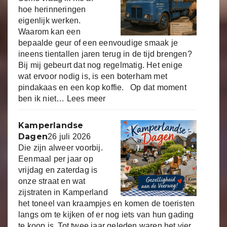
hoe herinneringen
eigenlijk werken.
Waarom kan een
bepaalde geur of een eenvoudige smaak je
ineens tientallen jaren terug in de tijd brengen?
Bij mij gebeurt dat nog regelmatig. Het enige
wat ervoor nodig is, is een boterham met
pindakaas en een kop koffie. Op dat moment
ben ik niet…
Lees meer
Kamperlandse
Dagen
26 juli 2026
Die zijn alweer voorbij.
Eenmaal per jaar op
vrijdag en zaterdag is
onze straat en wat
zijstraten in Kamperland
het toneel van kraampjes en komen de toeristen
langs om te kijken of er nog iets van hun gading
te koop is. Tot twee jaar geleden waren het vier