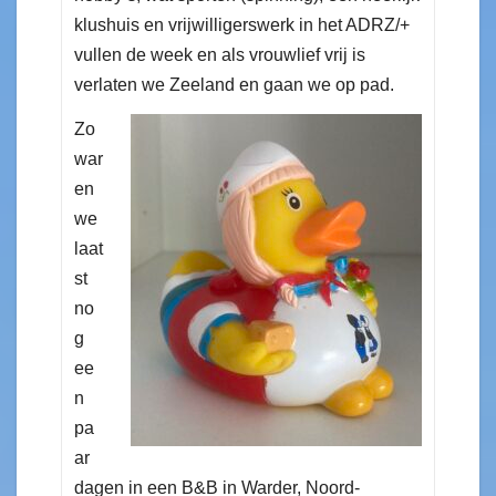
klushuis en vrijwilligerswerk in het ADRZ/+
vullen de week en als vrouwlief vrij is
verlaten we Zeeland en gaan we op pad.
Zo
war
en
we
laat
st
no
g
ee
n
pa
ar
dagen in een B&B in Warder, Noord-